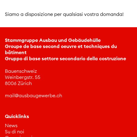
Siamo a disposizione per qualsiasi vostra domanda!
Stammgruppe Ausbau und Gebäudehülle
Groupe de base second oeuvre et techniques du
bâtiment
Gruppo di base settore secondario della costruzione
Bauenschweiz
Weinbergstr. 55
8006 Zürich
m
l
sb
g
w
rb
ch
Quicklinks
News
Su di noi