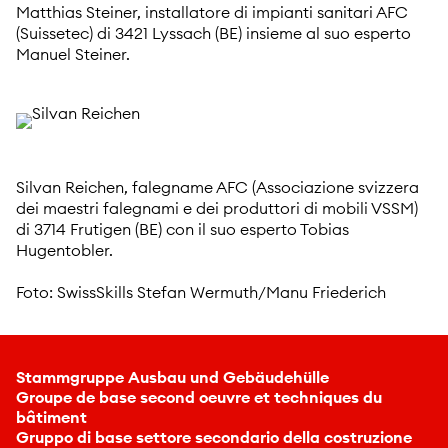
Matthias Steiner, installatore di impianti sanitari AFC
(Suissetec) di 3421 Lyssach (BE) insieme al suo esperto
Manuel Steiner.
Silvan Reichen, falegname AFC (Associazione svizzera
dei maestri falegnami e dei produttori di mobili VSSM)
di 3714 Frutigen (BE) con il suo esperto Tobias
Hugentobler.
Foto: SwissSkills Stefan Wermuth/Manu Friederich
Stammgruppe Ausbau und Gebäudehülle
Groupe de base second oeuvre et techniques du
bâtiment
Gruppo di base settore secondario della costruzione