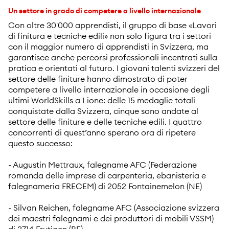
Un settore in grado di competere a livello internazionale
Con oltre 30'000 apprendisti, il gruppo di base «Lavori
di finitura e tecniche edili» non solo figura tra i settori
con il maggior numero di apprendisti in Svizzera, ma
garantisce anche percorsi professionali incentrati sulla
pratica e orientati al futuro. I giovani talenti svizzeri del
settore delle finiture hanno dimostrato di poter
competere a livello internazionale in occasione degli
ultimi WorldSkills a Lione: delle 15 medaglie totali
conquistate dalla Svizzera, cinque sono andate al
settore delle finiture e delle tecniche edili. I quattro
concorrenti di quest’anno sperano ora di ripetere
questo successo:
- Augustin Mettraux, falegname AFC (Federazione
romanda delle imprese di carpenteria, ebanisteria e
falegnameria FRECEM) di 2052 Fontainemelon (NE)
- Silvan Reichen, falegname AFC (Associazione svizzera
dei maestri falegnami e dei produttori di mobili VSSM)
di 3714 Frutigen (BE)